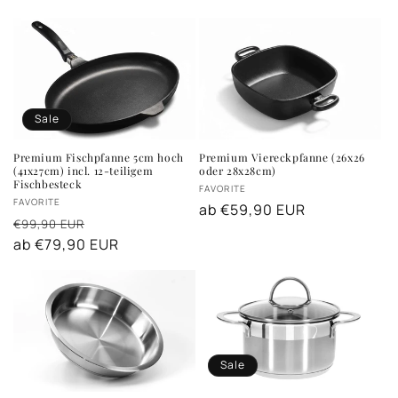
Sale
Premium Fischpfanne 5cm hoch
Premium Viereckpfanne (26x26
(41x27cm) incl. 12-teiligem
oder 28x28cm)
Fischbesteck
Anbieter:
FAVORITE
Anbieter:
FAVORITE
Normaler
ab €59,90 EUR
Normaler
Verkaufspreis
€99,90 EUR
Preis
Preis
ab €79,90 EUR
Sale