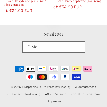
II. Wahl Eckpfanne 5cm (26x26
II. Wahl Viereckpfanne (26x26cm)
oder 28x28cm)
Normaler
ab €34,90 EUR
Normaler
ab €29,90 EUR
Preis
Preis
Newsletter
E-Mail
Zahlungsmethoden
© 2026,
Bratpfanne.DE
Powered by Shopify
Widerrufsrecht
Datenschutzerklärung
AGB
Versand
Kontaktinformationen
Impressum