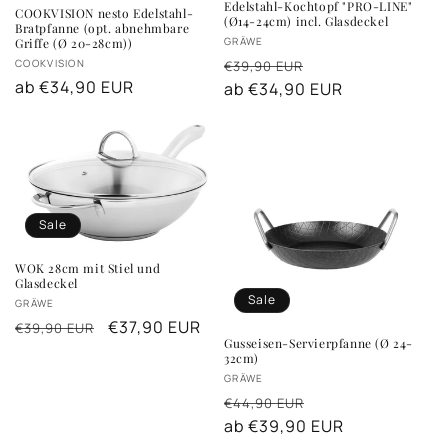
Edelstahl-Kochtopf "PRO-LINE"
COOKVISION nesto Edelstahl-
(Ø14-24cm) incl. Glasdeckel
Bratpfanne (opt. abnehmbare
Anbieter:
GRÄWE
Griffe (Ø 20-28cm))
Normaler
Verkaufspreis
Anbieter:
COOKVISION
€39,90 EUR
Normaler
ab €34,90 EUR
Preis
ab €34,90 EUR
Preis
Sale
WOK 28cm mit Stiel und
Glasdeckel
Sale
Anbieter:
GRÄWE
Normaler
Verkaufspreis
€37,90 EUR
€39,90 EUR
Gusseisen-Servierpfanne (Ø 24-
Preis
32cm)
Anbieter:
GRÄWE
Normaler
Verkaufspreis
€44,90 EUR
Preis
ab €39,90 EUR