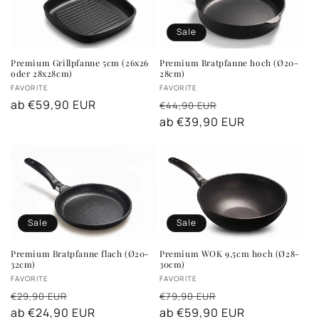
Sale
Premium Grillpfanne 5cm (26x26
Premium Bratpfanne hoch (Ø20-
oder 28x28cm)
28cm)
Anbieter:
Anbieter:
FAVORITE
FAVORITE
Normaler
ab €59,90 EUR
Normaler
Verkaufspreis
€44,90 EUR
Preis
Preis
ab €39,90 EUR
Sale
Sale
Premium Bratpfanne flach (Ø20-
Premium WOK 9,5cm hoch (Ø28-
32cm)
30cm)
Anbieter:
Anbieter:
FAVORITE
FAVORITE
Normaler
Verkaufspreis
Normaler
Verkaufspreis
€29,90 EUR
€79,90 EUR
Preis
ab €24,90 EUR
Preis
ab €59,90 EUR