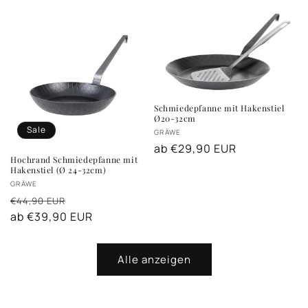
Schmiedepfanne mit Hakenstiel
Ø20-32cm
Sale
Anbieter:
GRÄWE
Normaler
ab €29,90 EUR
Hochrand Schmiedepfanne mit
Preis
Hakenstiel (Ø 24-32cm)
Anbieter:
GRÄWE
Normaler
Verkaufspreis
€44,90 EUR
Preis
ab €39,90 EUR
Alle anzeigen