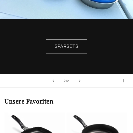
SPARSETS
von
2
/
2
Unsere Favoriten